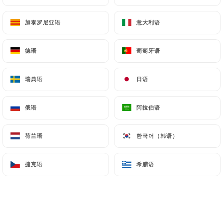
加泰罗尼亚语
加泰罗尼亚语
意大利语
意大利语
今日营业至 02:00
德语
德语
葡萄牙语
葡萄牙语
瑞典语
瑞典语
日语
日语
Café du Nord
俄语
俄语
阿拉伯语
阿拉伯语
79 评论
CAFÉ - BRASSERIE
荷兰语
荷兰语
한국어（韩语）
한국어（韩语）
19 Rue De Dunkerque 75010 Paris France
捷克语
捷克语
希腊语
希腊语
餐厅简介