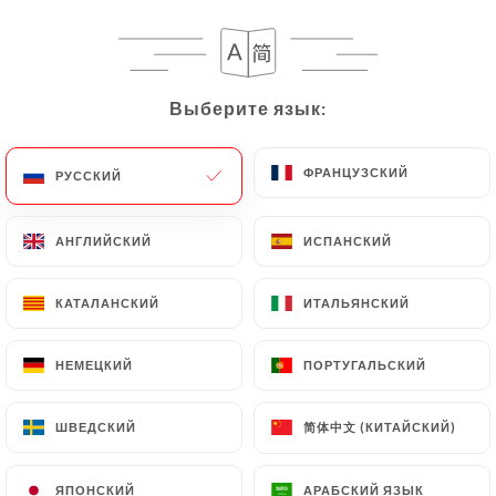
Выберите язык:
Выберите язык:
ФРАНЦУЗСКИЙ
ФРАНЦУЗСКИЙ
РУССКИЙ
РУССКИЙ
АНГЛИЙСКИЙ
АНГЛИЙСКИЙ
ИСПАНСКИЙ
ИСПАНСКИЙ
КАТАЛАНСКИЙ
КАТАЛАНСКИЙ
ИТАЛЬЯНСКИЙ
ИТАЛЬЯНСКИЙ
CLICK & COLLECT
НЕМЕЦКИЙ
НЕМЕЦКИЙ
ПОРТУГАЛЬСКИЙ
ПОРТУГАЛЬСКИЙ
简体中文 (КИТАЙСКИЙ)
简体中文 (КИТАЙСКИЙ)
ШВЕДСКИЙ
ШВЕДСКИЙ
ЯПОНСКИЙ
ЯПОНСКИЙ
АРАБСКИЙ ЯЗЫК
АРАБСКИЙ ЯЗЫК