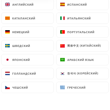
vitesse, moyenne qualité, et j'en ai eu une
АНГЛИЙСКИЙ
АНГЛИЙСКИЙ
ИСПАНСКИЙ
ИСПАНСКИЙ
de qualité. C'était charmant, et la
nourriture valait les prix (qui diffèrent de
КАТАЛАНСКИЙ
КАТАЛАНСКИЙ
ИТАЛЬЯНСКИЙ
ИТАЛЬЯНСКИЙ
ceux que j'ai consultés en ligne comme le
dit le dernier commentaire), mais comme
НЕМЕЦКИЙ
НЕМЕЦКИЙ
ПОРТУГАЛЬСКИЙ
ПОРТУГАЛЬСКИЙ
j'ai trouvé le site trompeur, je ne peux
donner que 4 étoiles. Je conseille à
简体中文 (КИТАЙСКИЙ)
简体中文 (КИТАЙСКИЙ)
ШВЕДСКИЙ
ШВЕДСКИЙ
l'équipe de mettre à jour le site web pour
qu'il corresponde à son esthétique plus
ЯПОНСКИЙ
ЯПОНСКИЙ
АРАБСКИЙ ЯЗЫК
АРАБСКИЙ ЯЗЫК
sophistiquée afin de mieux vendre le
restaurant. Sinon, le service et la
한국어 (КОРЕЙСКИЙ)
한국어 (КОРЕЙСКИЙ)
ГОЛЛАНДСКИЙ
ГОЛЛАНДСКИЙ
nourriture étaient vraiment excellents, je
n'ai eu aucune plainte au restaurant. I
ЧЕШСКИЙ
ЧЕШСКИЙ
ГРЕЧЕСКИЙ
ГРЕЧЕСКИЙ
found Cafe du Nord lovely but entirely
different from what its website suggests. I
expected a cheap train-station