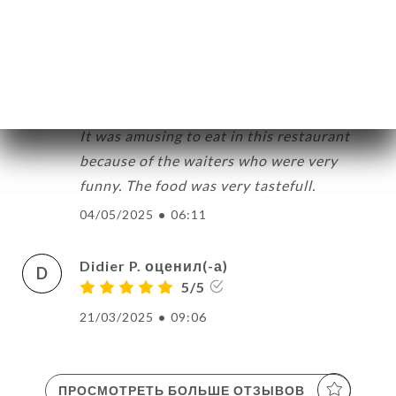
grande déception.
19/05/2025
•
03:33
Marja V. оценил(-а)
M
4/5
It was amusing to eat in this restaurant
because of the waiters who were very
funny. The food was very tastefull.
04/05/2025
•
06:11
Didier P. оценил(-а)
D
5/5
21/03/2025
•
09:06
ПРОСМОТРЕТЬ БОЛЬШЕ ОТЗЫВОВ